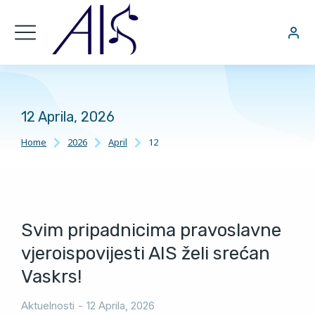
12 Aprila, 2026
Home
2026
April
12
You are here:
Svim pripadnicima pravoslavne
vjeroispovijesti AIS želi srećan
Vaskrs!
Aktuelnosti
12 Aprila, 2026