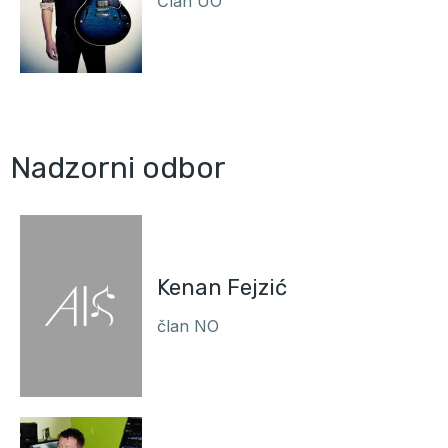
Član UO
Nadzorni odbor
Kenan Fejzić
član NO