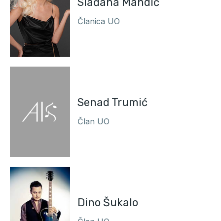
Slađana Mandić
Članica UO
Senad Trumić
Član UO
Dino Šukalo