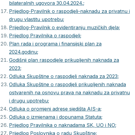
bilateralnih ugovora 30.04.2024.;
Prijedlog-Pravilnik o raspodjeli-naknadu za privatnu i
drugu vlastitu upotrebu;
Prijedlog-Pravilnik o evidentiranju muzičkih djela;
Prijedlog Pravilnika o raspodjeli;
Plan rada i programa i finansijski plan za
2024.godinu;
Godišnji plan raspodjele prikupljenih naknada za
2023;
Odluka Skupštine o raspodjeli naknada za 2023;
Odluka Skupštine o raspodjeli prikupljenih naknada
ostvarenih na osnovu prava na naknadu za privatnu
i drugu upotrebu;
Odluka o promjeni adrese sjedišta AIS-a;
Odluka o izmjenama i dopunama Statuta;
Prijedlog Pravilnika o naknadama SK, UO i NO;
Prijedlog Poslovnika o radu Skupštine;