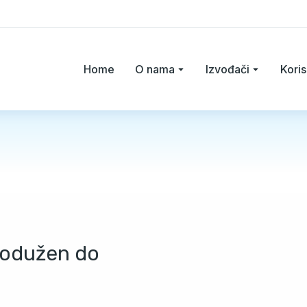
Home
O nama
Izvođači
Koris
produžen do