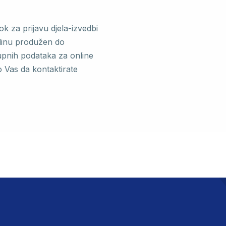
k za prijavu djela-izvedbi
dinu produžen do
tupnih podataka za online
o Vas da kontaktirate